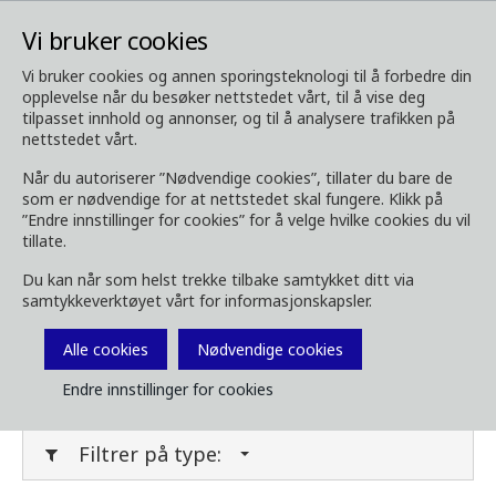
Vi bruker cookies
Vi bruker cookies og annen sporingsteknologi til å forbedre din
opplevelse når du besøker nettstedet vårt, til å vise deg
Media
Last ned media
tilpasset innhold og annonser, og til å analysere trafikken på
nettstedet vårt.
Last ned media
Når du autoriserer ”Nødvendige cookies”, tillater du bare de
som er nødvendige for at nettstedet skal fungere. Klikk på
”Endre innstillinger for cookies” for å velge hvilke cookies du vil
tillate.
Last ned bilder, brosjyrer, videoer,
Du kan når som helst trekke tilbake samtykket ditt via
kundemagasin og annet media her. Filtrer på
samtykkeverktøyet vårt for informasjonskapsler.
type eller kategori i menyene under.
Alle cookies
Nødvendige cookies
Filter media
Endre innstillinger for cookies
Filtrer på type: