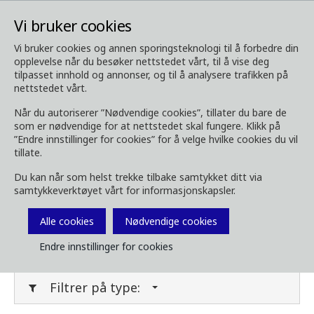
Vi bruker cookies
Vi bruker cookies og annen sporingsteknologi til å forbedre din
opplevelse når du besøker nettstedet vårt, til å vise deg
Media
Last ned media
tilpasset innhold og annonser, og til å analysere trafikken på
nettstedet vårt.
Last ned media
Når du autoriserer ”Nødvendige cookies”, tillater du bare de
som er nødvendige for at nettstedet skal fungere. Klikk på
”Endre innstillinger for cookies” for å velge hvilke cookies du vil
tillate.
Last ned bilder, brosjyrer, videoer,
Du kan når som helst trekke tilbake samtykket ditt via
kundemagasin og annet media her. Filtrer på
samtykkeverktøyet vårt for informasjonskapsler.
type eller kategori i menyene under.
Alle cookies
Nødvendige cookies
Filter media
Endre innstillinger for cookies
Filtrer på type: