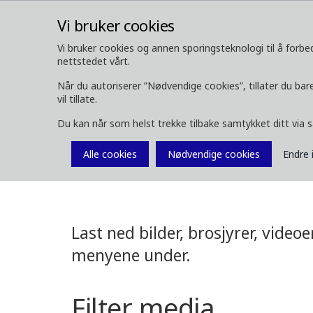
Vi bruker cookies
Vi bruker cookies og annen sporingsteknologi til å forbed
nettstedet vårt.
OM OSS
SKOGSMASKINER
Når du autoriserer ”Nødvendige cookies”, tillater du bare
vil tillate.
Media
Last ned media
Du kan når som helst trekke tilbake samtykket ditt via 
Last ned medi
Alle cookies
Nødvendige cookies
Endre 
Last ned bilder, brosjyrer, video
menyene under.
Filter media