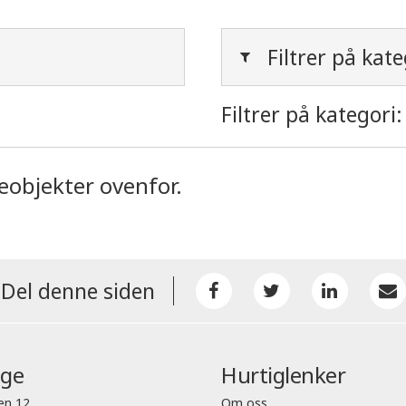
Filtrer på kate
Filtrer på kategori:
ieobjekter ovenfor.
Del denne siden
nge
Hurtiglenker
en 12
Om oss