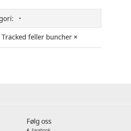
gori:
Tracked feller buncher
×
Følg oss
Facebook