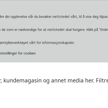
re din opplevelse når du besøker nettstedet vårt, til å vise deg tilpas
TJENESTER
UTFORSK
MEDIA
K
 de som er nødvendige for at nettstedet skal fungere. Klikk på ”Endre 
samtykkeverktøyet vårt for informasjonskapsler.
a
innstillinger for cookies
er, kundemagasin og annet media her. Filtre