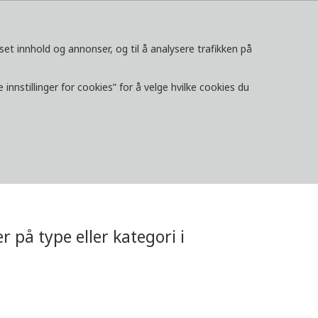
set innhold og annonser, og til å analysere trafikken på
ONTAKT
innstillinger for cookies” for å velge hvilke cookies du
LOGG INN
REGION/LAND
r på type eller kategori i