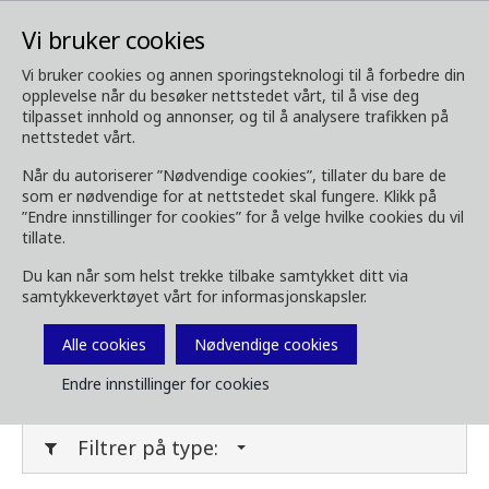
Vi bruker cookies
Vi bruker cookies og annen sporingsteknologi til å forbedre din
opplevelse når du besøker nettstedet vårt, til å vise deg
Media
Last ned media
tilpasset innhold og annonser, og til å analysere trafikken på
nettstedet vårt.
Last ned media
Når du autoriserer ”Nødvendige cookies”, tillater du bare de
som er nødvendige for at nettstedet skal fungere. Klikk på
”Endre innstillinger for cookies” for å velge hvilke cookies du vil
tillate.
Last ned bilder, brosjyrer, videoer,
Du kan når som helst trekke tilbake samtykket ditt via
kundemagasin og annet media her. Filtrer på
samtykkeverktøyet vårt for informasjonskapsler.
type eller kategori i menyene under.
Alle cookies
Nødvendige cookies
Filter media
Endre innstillinger for cookies
Filtrer på type: