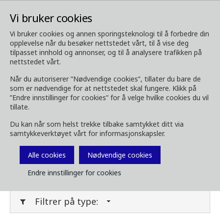
Vi bruker cookies
Vi bruker cookies og annen sporingsteknologi til å forbedre din
opplevelse når du besøker nettstedet vårt, til å vise deg
Media
Last ned media
tilpasset innhold og annonser, og til å analysere trafikken på
nettstedet vårt.
Last ned media
Når du autoriserer ”Nødvendige cookies”, tillater du bare de
som er nødvendige for at nettstedet skal fungere. Klikk på
”Endre innstillinger for cookies” for å velge hvilke cookies du vil
tillate.
Last ned bilder, brosjyrer, videoer,
Du kan når som helst trekke tilbake samtykket ditt via
kundemagasin og annet media her. Filtrer på
samtykkeverktøyet vårt for informasjonskapsler.
type eller kategori i menyene under.
Alle cookies
Nødvendige cookies
Filter media
Endre innstillinger for cookies
Filtrer på type: