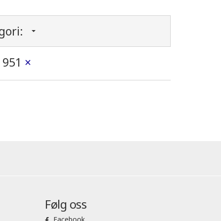
gori:
951
×
Følg oss
Facebook