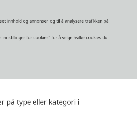
set innhold og annonser, og til å analysere trafikken på
ONTAKT
innstillinger for cookies” for å velge hvilke cookies du
LOGG INN
REGION/LAND
r på type eller kategori i