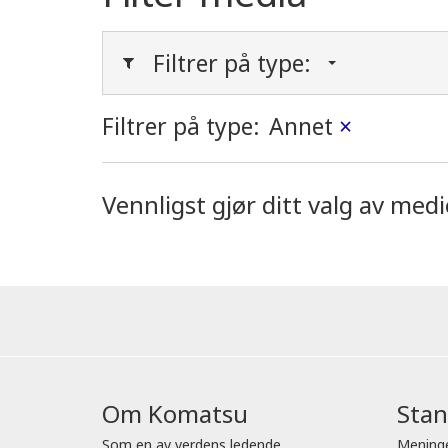
Filtrer på type:
Filtrer på type:
Annet
×
Vennligst gjør ditt valg av med
Om Komatsu
Sta
Som en av verdens ledende
Mening