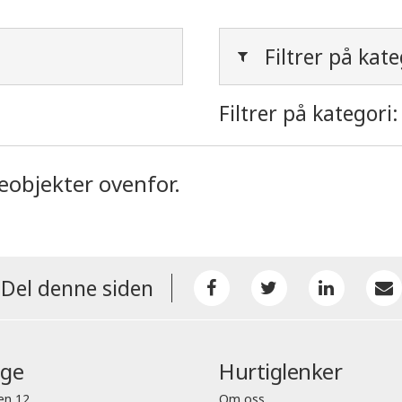
Filtrer på kate
Filtrer på kategori:
ieobjekter ovenfor.
Del denne siden
nge
Hurtiglenker
en 12
Om oss