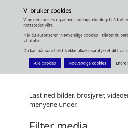
Vi bruker cookies
Vi bruker cookies og annen sporingsteknologi til å forbed
nettstedet vårt.
OM OSS
SKOGSMASKINER
Når du autoriserer ”Nødvendige cookies”, tillater du bare
vil tillate.
Media
Last ned media
Du kan når som helst trekke tilbake samtykket ditt via 
Last ned medi
Alle cookies
Nødvendige cookies
Endre 
Last ned bilder, brosjyrer, video
menyene under.
Filter media