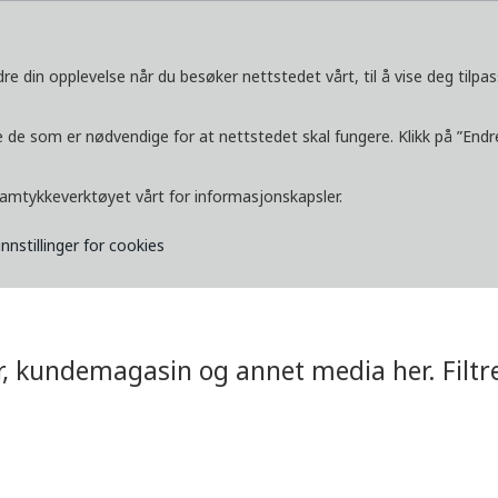
re din opplevelse når du besøker nettstedet vårt, til å vise deg tilpas
TJENESTER
UTFORSK
MEDIA
K
 de som er nødvendige for at nettstedet skal fungere. Klikk på ”Endre 
samtykkeverktøyet vårt for informasjonskapsler.
a
innstillinger for cookies
er, kundemagasin og annet media her. Filtre