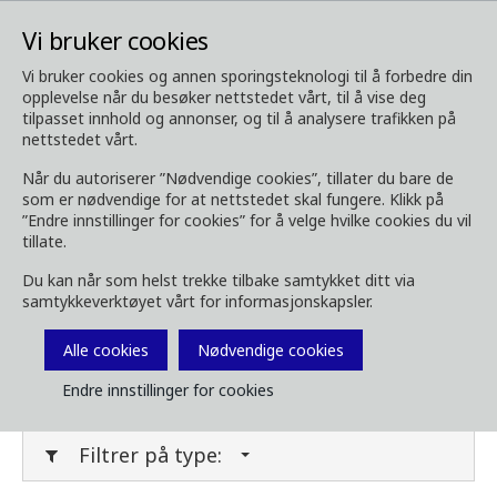
Vi bruker cookies
Vi bruker cookies og annen sporingsteknologi til å forbedre din
opplevelse når du besøker nettstedet vårt, til å vise deg
Media
Last ned media
tilpasset innhold og annonser, og til å analysere trafikken på
nettstedet vårt.
Last ned media
Når du autoriserer ”Nødvendige cookies”, tillater du bare de
som er nødvendige for at nettstedet skal fungere. Klikk på
”Endre innstillinger for cookies” for å velge hvilke cookies du vil
tillate.
Last ned bilder, brosjyrer, videoer,
Du kan når som helst trekke tilbake samtykket ditt via
kundemagasin og annet media her. Filtrer på
samtykkeverktøyet vårt for informasjonskapsler.
type eller kategori i menyene under.
Alle cookies
Nødvendige cookies
Filter media
Endre innstillinger for cookies
Filtrer på type: