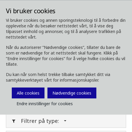
Vi bruker cookies
Vi bruker cookies og annen sporingsteknologi til å forbedre din
opplevelse når du besøker nettstedet vårt, til å vise deg
Media
Last ned media
tilpasset innhold og annonser, og til å analysere trafikken på
nettstedet vårt.
Last ned media
Når du autoriserer ”Nødvendige cookies”, tillater du bare de
som er nødvendige for at nettstedet skal fungere. Klikk på
”Endre innstillinger for cookies” for å velge hvilke cookies du vil
tillate.
Last ned bilder, brosjyrer, videoer,
Du kan når som helst trekke tilbake samtykket ditt via
kundemagasin og annet media her. Filtrer på
samtykkeverktøyet vårt for informasjonskapsler.
type eller kategori i menyene under.
Alle cookies
Nødvendige cookies
Filter media
Endre innstillinger for cookies
Filtrer på type: