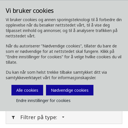
Vi bruker cookies
Vi bruker cookies og annen sporingsteknologi til å forbedre din
opplevelse når du besøker nettstedet vårt, til å vise deg
Media
Last ned media
tilpasset innhold og annonser, og til å analysere trafikken på
nettstedet vårt.
Last ned media
Når du autoriserer ”Nødvendige cookies”, tillater du bare de
som er nødvendige for at nettstedet skal fungere. Klikk på
”Endre innstillinger for cookies” for å velge hvilke cookies du vil
tillate.
Last ned bilder, brosjyrer, videoer,
Du kan når som helst trekke tilbake samtykket ditt via
kundemagasin og annet media her. Filtrer på
samtykkeverktøyet vårt for informasjonskapsler.
type eller kategori i menyene under.
Alle cookies
Nødvendige cookies
Filter media
Endre innstillinger for cookies
Filtrer på type: