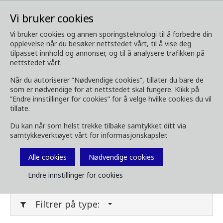
Vi bruker cookies
Vi bruker cookies og annen sporingsteknologi til å forbedre din
opplevelse når du besøker nettstedet vårt, til å vise deg
Media
Last ned media
tilpasset innhold og annonser, og til å analysere trafikken på
nettstedet vårt.
Last ned media
Når du autoriserer ”Nødvendige cookies”, tillater du bare de
som er nødvendige for at nettstedet skal fungere. Klikk på
”Endre innstillinger for cookies” for å velge hvilke cookies du vil
tillate.
Last ned bilder, brosjyrer, videoer,
Du kan når som helst trekke tilbake samtykket ditt via
kundemagasin og annet media her. Filtrer på
samtykkeverktøyet vårt for informasjonskapsler.
type eller kategori i menyene under.
Alle cookies
Nødvendige cookies
Filter media
Endre innstillinger for cookies
Filtrer på type: