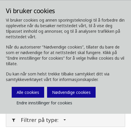
Vi bruker cookies
Vi bruker cookies og annen sporingsteknologi til å forbedre din
opplevelse når du besøker nettstedet vårt, til å vise deg
Media
Last ned media
tilpasset innhold og annonser, og til å analysere trafikken på
nettstedet vårt.
Last ned media
Når du autoriserer ”Nødvendige cookies”, tillater du bare de
som er nødvendige for at nettstedet skal fungere. Klikk på
”Endre innstillinger for cookies” for å velge hvilke cookies du vil
tillate.
Last ned bilder, brosjyrer, videoer,
Du kan når som helst trekke tilbake samtykket ditt via
kundemagasin og annet media her. Filtrer på
samtykkeverktøyet vårt for informasjonskapsler.
type eller kategori i menyene under.
Alle cookies
Nødvendige cookies
Filter media
Endre innstillinger for cookies
Filtrer på type: